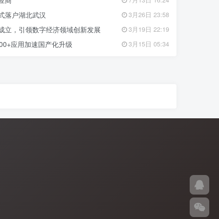
应商
式落户湖北武汉
3月26日 23:58
成立，引领数字经济领域创新发展
3月19日 22:19
00+应用加速国产化升级
3月15日 05:34