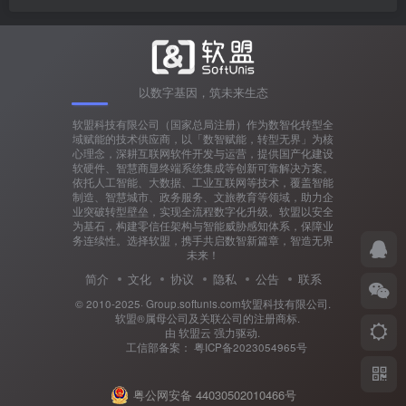
以数字基因，筑未来生态
软盟科技有限公司（国家总局注册）作为数智化转型全
域赋能的技术供应商，以「数智赋能，转型无界」为核
心理念，深耕互联网软件开发与运营，提供国产化建设
软硬件、智慧商显终端系统集成等创新可靠解决方案。
依托人工智能、大数据、工业互联网等技术，覆盖智能
制造、智慧城市、政务服务、文旅教育等领域，助力企
业突破转型壁垒，实现全流程数字化升级。软盟以安全
为基石，构建零信任架构与智能威胁感知体系，保障业
务连续性。选择软盟，携手共启数智新篇章，智造无界
未来！
简介
文化
协议
隐私
公告
联系
© 2010-2025·
Group.softunis.com软盟科技有限公司
.
软盟®属母公司及关联公司的注册商标.
由
软盟云
强力驱动.
工信部备案：
粤ICP备2023054965号
粤公网安备 44030502010466号