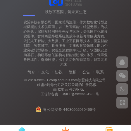
以数字基因，筑未来生态
软盟科技有限公司（国家总局注册）作为数智化转型全
域赋能的技术供应商，以「数智赋能，转型无界」为核
心理念，深耕互联网软件开发与运营，提供国产化建设
软硬件、智慧商显终端系统集成等创新可靠解决方案。
依托人工智能、大数据、工业互联网等技术，覆盖智能
制造、智慧城市、政务服务、文旅教育等领域，助力企
业突破转型壁垒，实现全流程数字化升级。软盟以安全
为基石，构建零信任架构与智能威胁感知体系，保障业
务连续性。选择软盟，携手共启数智新篇章，智造无界
未来！
简介
文化
协议
隐私
公告
联系
© 2010-2025·
Group.softunis.com软盟科技有限公司
.
软盟®属母公司及关联公司的注册商标.
由
软盟云
强力驱动.
工信部备案：
粤ICP备2023054965号
粤公网安备 44030502010466号