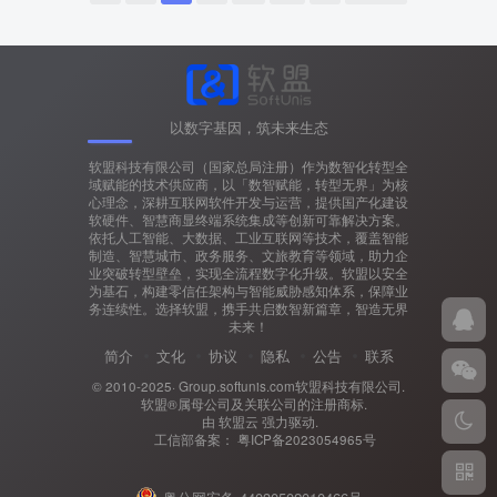
以数字基因，筑未来生态
软盟科技有限公司（国家总局注册）作为数智化转型全
域赋能的技术供应商，以「数智赋能，转型无界」为核
心理念，深耕互联网软件开发与运营，提供国产化建设
软硬件、智慧商显终端系统集成等创新可靠解决方案。
依托人工智能、大数据、工业互联网等技术，覆盖智能
制造、智慧城市、政务服务、文旅教育等领域，助力企
业突破转型壁垒，实现全流程数字化升级。软盟以安全
为基石，构建零信任架构与智能威胁感知体系，保障业
务连续性。选择软盟，携手共启数智新篇章，智造无界
未来！
简介
文化
协议
隐私
公告
联系
© 2010-2025·
Group.softunis.com软盟科技有限公司
.
软盟®属母公司及关联公司的注册商标.
由
软盟云
强力驱动.
工信部备案：
粤ICP备2023054965号