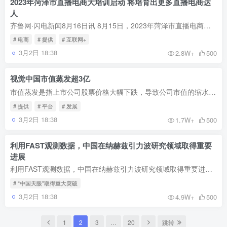
2023年菏泽市直播电商大培训启动 将培育出更多直播电商达
人
齐鲁网·闪电新闻8月16日讯 8月15日，2023年菏泽市直播电商大培训启动仪式在牡丹区举行，菏泽市副市长张鹏出席仪式并讲话，牡丹区委副书记、区长董良峰参加活动。
# 电商
# 提供
# 互联网+
3月2日 18:38
2.8W+
500
视觉中国市值蒸发超3亿
市值蒸发是指上市公司股票价格大幅下跌，导致公司市值的缩水。近日，中国图片公司视觉中国遭遇了一次惨痛的市值蒸发，超过3亿人民币。这次事件引起了广泛的关注和讨论。
# 提供
# 平台
# 发展
3月2日 18:38
1.7W+
500
利用FAST观测数据，中国在纳赫兹引力波研究领域取得重要
进展
利用FAST观测数据，中国在纳赫兹引力波研究领域取得重要进展!中国天眼（FAST）是目前世界上最大的单口径射电望远镜，位于中国贵州省。自从其建成以来，FAST一直在探索宇宙谜团方面取得了显著的...
# “中国天眼”取得重大突破
3月2日 18:38
4.9W+
500
1
2
3
…
20
跳转